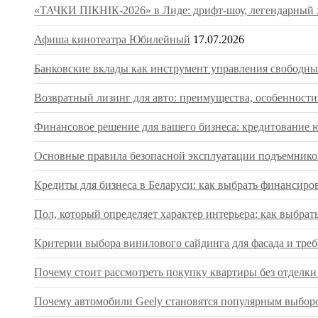
«ТАЧКИ ПІКНІК-2026» в Лиде: дрифт-шоу, легендарный х
Афиша кинотеатра Юбилейный
17.07.2026
Банковские вклады как инструмент управления свободны
Возвратный лизинг для авто: преимущества, особенност
Финансовое решение для вашего бизнеса: кредитование 
Основные правила безопасной эксплуатации подъемнико
Кредиты для бизнеса в Беларуси: как выбрать финансиро
Пол, который определяет характер интерьера: как выбра
Критерии выбора винилового сайдинга для фасада и тре
Почему стоит рассмотреть покупку квартиры без отделки
Почему автомобили Geely становятся популярным выборо