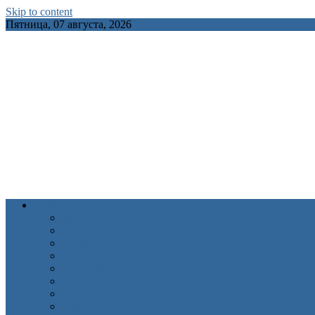
Skip to content
Пятница, 07 августа, 2026
INFOCITY.BY
Новости
Здоровье
Культура
Образование
Общество
Происшествия
Спорт
Дом
Экология