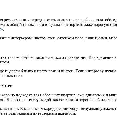
мя ремонта о них нередко вспоминают после выбора пола, обоев
ржать общий стиль, так и визуально испортить даже дорогую отд
by/
.
вязке с интерьером: цветом стен, оттенком пола, плинтусами, м
ать с полом. Сейчас такого жесткого правила нет. В современны
ентом.
рать двери близко к цвету пола или стен. Если интерьеру нужна
ветлых стен.
ичнее
и хорошо подходят для небольших квартир, скандинавских и ми
ами. Древесные текстуры добавляют тепла и хорошо работают в 
мпозиции. В маленьком коридоре они могут визуально утяжелять
ть выразительным интерьерным акцентом.