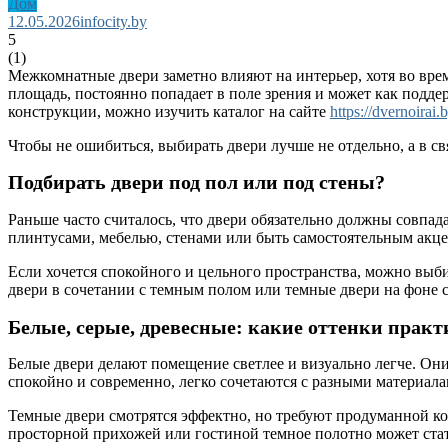
Дом
12.05.2026
infocity.by
5
(
1
)
Межкомнатные двери заметно влияют на интерьер, хотя во вре
площадь, постоянно попадает в поле зрения и может как подде
конструкции, можно изучить каталог на сайте
https://dvernoirai.
Чтобы не ошибиться, выбирать двери лучше не отдельно, а в с
Подбирать двери под пол или под стены?
Раньше часто считалось, что двери обязательно должны совпад
плинтусами, мебелью, стенами или быть самостоятельным акц
Если хочется спокойного и цельного пространства, можно выби
двери в сочетании с темным полом или темные двери на фоне с
Белые, серые, древесные: какие оттенки практ
Белые двери делают помещение светлее и визуально легче. Он
спокойно и современно, легко сочетаются с разными материал
Темные двери смотрятся эффектно, но требуют продуманной ко
просторной прихожей или гостиной темное полотно может ста