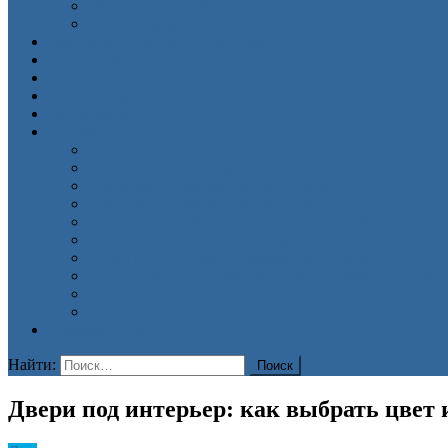
Экономика и бизнес
Новости компаний
Афиша кинотеатра Юбилейный
Работа в Лиде
Погода
Карта осадков
Курсы валют
Справка
Травматология в Лиде
Лидская центральная районная больница
Городская поликлиника №1 г. Лида
Городская поликлиника №2 г. Лида
Центральная районная поликлиника г. Лида
Детская поликлиника г. Лида
Стоматологическая поликлиника г. Лида
Работа в Лиде: государственные учреждения, помо
Достопримечательности
Страны
Реклама на сайте
Найти:
Двери под интерьер: как выбрать цвет