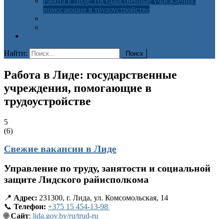
Работа в Лиде: государственные учреждения,
помогающие в трудоустройстве
Достопримечательности
Страны
Реклама на сайте
Найти:
Работа в Лиде: государственные
учреждения, помогающие в
трудоустройстве
5
(
6
)
Свежие вакансии в Лиде
Управление по труду, занятости и социальной
защите Лидского райисполкома
📍
Адрес:
231300, г. Лида, ул. Комсомольская, 14
📞
Телефон:
+375 15 454-13-98
🌐
Сайт
:
lida.gov.by/ru/trud-ru