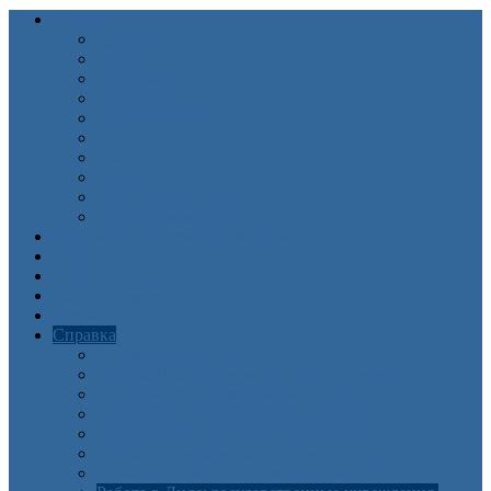
Новости
Здоровье
Культура
Образование
Общество
Происшествия
Спорт
Дом
Экология
Экономика и бизнес
Новости компаний
Афиша кинотеатра Юбилейный
Работа в Лиде
Погода
Карта осадков
Курсы валют
Справка
Травматология в Лиде
Лидская центральная районная больница
Городская поликлиника №1 г. Лида
Городская поликлиника №2 г. Лида
Центральная районная поликлиника г. Лида
Детская поликлиника г. Лида
Стоматологическая поликлиника г. Лида