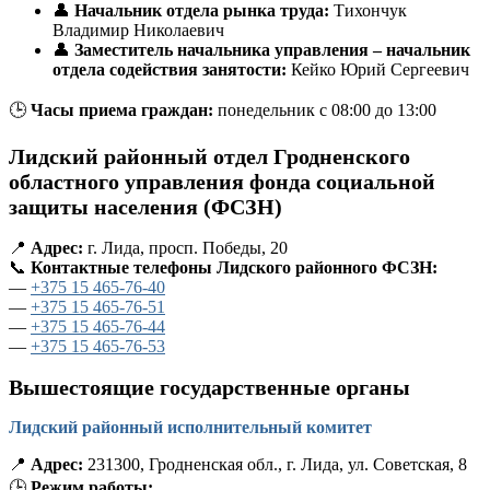
👤
Начальник отдела рынка труда:
Тихончук
Владимир Николаевич
👤
Заместитель начальника управления – начальник
отдела содействия занятости:
Кейко Юрий Сергеевич
🕒
Часы приема граждан:
понедельник с 08:00 до 13:00
Лидский районный отдел Гродненского
областного управления фонда социальной
защиты населения (ФСЗН)
📍
Адрес:
г. Лида, просп. Победы, 20
📞
Контактные телефоны Лидского районного ФСЗН:
—
+375 15 465-76-40
—
+375 15 465-76-51
—
+375 15 465-76-44
—
+375 15 465-76-53
Вышестоящие государственные органы
Лидский районный исполнительный комитет
📍
Адрес:
231300, Гродненская обл., г. Лида, ул. Советская, 8
🕒
Режим работы: