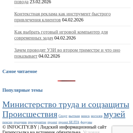
повода
23.02.2026
Контекстная реклама как инструмент быстрого
привлечения клиентов
04.02.2026
Как выбрать готовый игровой компьютер для
современных задач
04.02.2026
Зачем проводят УЗИ во втором триместре и что оно
показывает
04.02.2026
Самое читаемое
Популярные темы
Министерство труда и соцзащиты
Происшествия
музей
Спорт
вьетнам
минск
могилев
пенсии
праздник
предприятие
проект
проект БЕЛТА
форумы
© INFOCITY.BY | Лидский информационный сайт
Гиперссылка на источник обязательна.
Условия