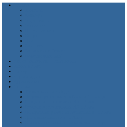
Новости
Здоровье
Культура
Образование
Общество
Происшествия
Спорт
Дом
Экология
Экономика и бизнес
Новости компаний
Афиша кинотеатра Юбилейный
Работа в Лиде
Погода
Карта осадков
Курсы валют
Справка
Травматология в Лиде
Лидская центральная районная больница
Городская поликлиника №1 г. Лида
Городская поликлиника №2 г. Лида
Центральная районная поликлиника г. Лида
Детская поликлиника г. Лида
Стоматологическая поликлиника г. Лида