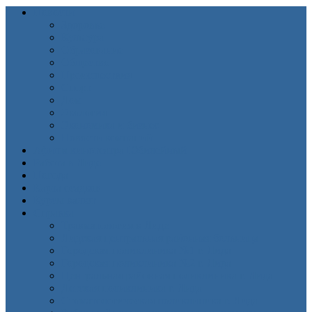
Новости
Здоровье
Культура
Образование
Общество
Происшествия
Спорт
Дом
Экология
Экономика и бизнес
Новости компаний
Афиша кинотеатра Юбилейный
Работа в Лиде
Погода
Карта осадков
Курсы валют
Справка
Травматология в Лиде
Лидская центральная районная больница
Городская поликлиника №1 г. Лида
Городская поликлиника №2 г. Лида
Центральная районная поликлиника г. Лида
Детская поликлиника г. Лида
Стоматологическая поликлиника г. Лида