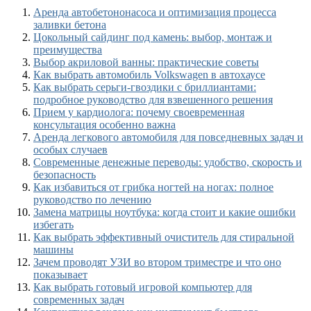
Аренда автобетононасоса и оптимизация процесса
заливки бетона
Цокольный сайдинг под камень: выбор, монтаж и
преимущества
Выбор акриловой ванны: практические советы
Как выбрать автомобиль Volkswagen в автохаусе
Как выбрать серьги-гвоздики с бриллиантами:
подробное руководство для взвешенного решения
Прием у кардиолога: почему своевременная
консультация особенно важна
Аренда легкового автомобиля для повседневных задач и
особых случаев
Современные денежные переводы: удобство, скорость и
безопасность
Как избавиться от грибка ногтей на ногах: полное
руководство по лечению
Замена матрицы ноутбука: когда стоит и какие ошибки
избегать
Как выбрать эффективный очиститель для стиральной
машины
Зачем проводят УЗИ во втором триместре и что оно
показывает
Как выбрать готовый игровой компьютер для
современных задач