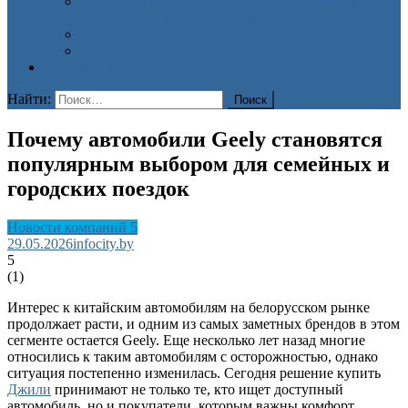
Работа в Лиде: государственные учреждения,
помогающие в трудоустройстве
Достопримечательности
Страны
Реклама на сайте
Найти:
Почему автомобили Geely становятся
популярным выбором для семейных и
городских поездок
Новости компаний 5
29.05.2026
infocity.by
5
(
1
)
Интерес к китайским автомобилям на белорусском рынке
продолжает расти, и одним из самых заметных брендов в этом
сегменте остается Geely. Еще несколько лет назад многие
относились к таким автомобилям с осторожностью, однако
ситуация постепенно изменилась. Сегодня решение купить
Джили
принимают не только те, кто ищет доступный
автомобиль, но и покупатели, которым важны комфорт,