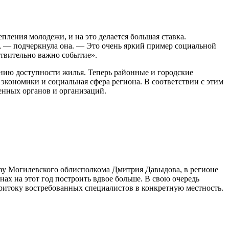
ления молодежи, и на это делается большая ставка.
е, — подчеркнула она. — Это очень яркий пример социальной
ствительно важно событие».
нию доступности жилья. Теперь районные и городские
экономики и социальная сфера региона. В соответствии с этим
енных органов и организаций.
ству Могилевского облисполкома Дмитрия Давыдова, в регионе
нах на этот год построить вдвое больше. В свою очередь
притоку востребованных специалистов в конкретную местность.