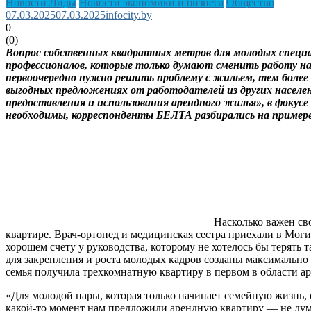
Новости Лиды
Новости экономики и бизнеса
Общество
07.03.2025
07.03.2025
infocity.by
0
(
0
)
Вопрос собственных квадратных метров для молодых специа
профессионалов, которые только думают сменить работу на 
первоочередно нужно решить проблему с жильем, тем более
выгодных предложениях от работодателей из других населе
предоставления и использования арендного жилья», в фокус
необходимы, корреспонденты БЕЛТА разбирались на примере
Насколько важен св
квартире. Врач-ортопед и медицинская сестра приехали в Моги
хорошем счету у руководства, которому не хотелось бы терять 
для закрепления и роста молодых кадров созданы максимально
семья получила трехкомнатную квартиру в первом в области 
«Для молодой пары, которая только начинает семейную жизнь,
какой-то момент нам предложили арендную квартиру — не дума