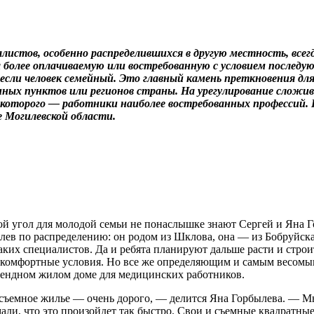
листов, особенно распределившихся в другую местность, все
более оплачиваемую или востребованную с условием последующ
 если человек семейный. Это главный камень преткновения д
нных пунктов или регионов страны. На урегулирование сложи
е которого — работники наиболее востребованных профессий.
 Могилевской области.
ой угол для молодой семьи не понаслышке знают Сергей и Яна Г
лев по распределению: он родом из Шклова, она — из Бобруйска
таких специалистов. Да и ребята планируют дальше расти и стро
 комфортные условия. Но все же определяющим и самым весомым
арендном жилом доме для медицинских работников.
 съемное жилье — очень дорого, — делится Яна Горбылева. — М
ли, что это произойдет так быстро. Свои и съемные квадратные