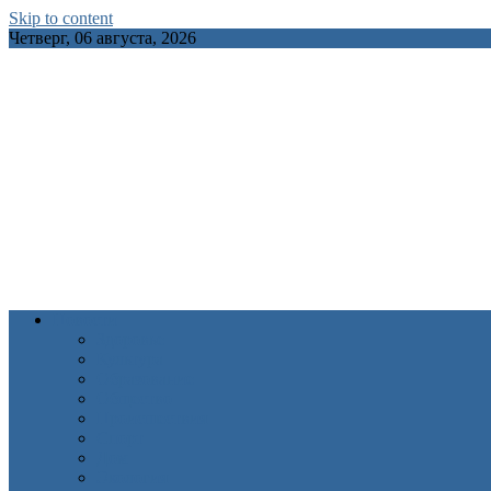
Skip to content
Четверг, 06 августа, 2026
INFOCITY.BY
Новости
Здоровье
Культура
Образование
Общество
Происшествия
Спорт
Дом
Экология