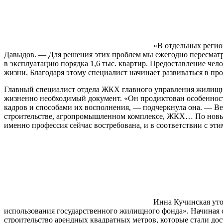
«В отдельных регио
Давыдов. — Для решения этих проблем мы ежегодно пересматри
в эксплуатацию порядка 1,6 тыс. квартир. Предоставление че
жизни. Благодаря этому специалист начинает развиваться в про
Главный специалист отдела ЖКХ главного управления жилищно
жизненно необходимый документ. «Он продиктован особенност
кадров и способами их восполнения, — подчеркнула она. — Ве
строительстве, агропромышленном комплексе, ЖКХ… По новым
именно профессия сейчас востребована, и в соответствии с эт
Инна Кучинская уто
использования государственного жилищного фонда». Начиная с 
строительство арендных квадратных метров, которые стали до