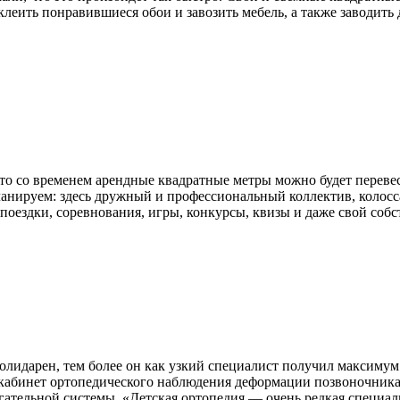
клеить понравившиеся обои и завозить мебель, а также заводит
что со временем арендные квадратные метры можно будет перевес
планируем: здесь дружный и профессиональный коллектив, колос
оездки, соревнования, игры, конкурсы, квизы и даже свой соб
солидарен, тем более он как узкий специалист получил максимум
кабинет ортопедического наблюдения деформации позвоночника.
тельной системы. «Детская ортопедия — очень редкая специальн