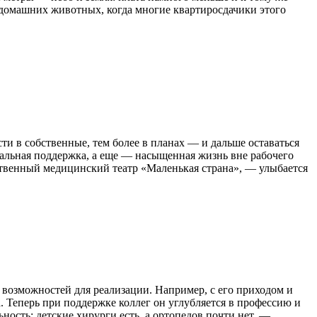
ь домашних животных, когда многие квартиросдачики этого
ти в собственные, тем более в планах — и дальше оставаться
сальная поддержка, а еще — насыщенная жизнь вне рабочего
ственный медицинский театр «Маленькая страна», — улыбается
 возможностей для реализации. Например, с его приходом и
 Теперь при поддержке коллег он углубляется в профессию и
ость: детские хирурги есть, а ортопедов почти нет, —