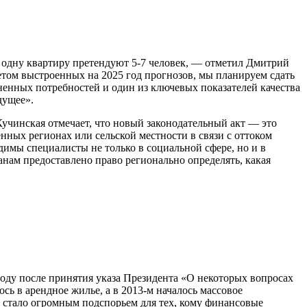
 одну квартиру претендуют 5-7 человек, — отметил Дмитрий
том выстроенных на 2025 год прогнозов, мы планируем сдать
ненных потребностей и один из ключевых показателей качества
дущее».
чинская отмечает, что новый законодательный акт — это
ных регионах или сельской местности в связи с оттоком
имы специалисты не только в социальной сфере, но и в
м предоставлено право регионально определять, какая
году после принятия указа Президента «О некоторых вопросах
ь в арендное жилье, а в 2013-м началось массовое
 стало огромным подспорьем для тех, кому финансовые