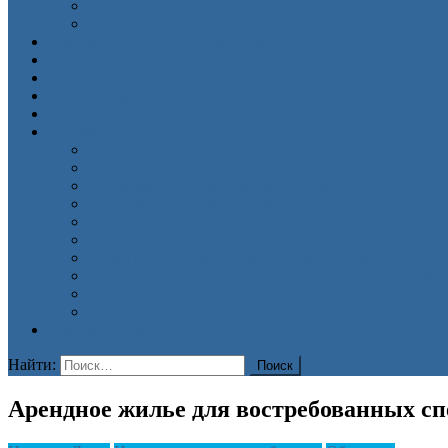
Экономика и бизнес
Новости компаний
Афиша кинотеатра Юбилейный
Работа в Лиде
Погода
Карта осадков
Курсы валют
Справка
Травматология в Лиде
Лидская центральная районная больница
Городская поликлиника №1 г. Лида
Городская поликлиника №2 г. Лида
Центральная районная поликлиника г. Лида
Детская поликлиника г. Лида
Стоматологическая поликлиника г. Лида
Работа в Лиде: государственные учреждения, помо
Достопримечательности
Страны
Реклама на сайте
Найти:
Арендное жилье для востребованных сп