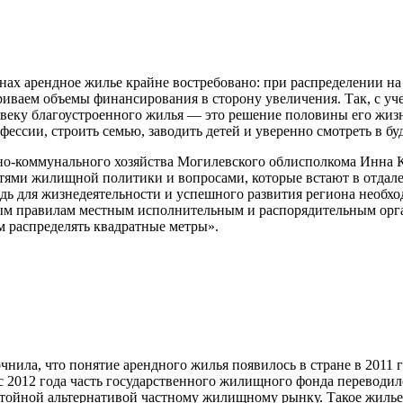
нах арендное жилье крайне востребовано: при распределении на
ваем объемы финансирования в сторону увеличения. Так, с уче
ловеку благоустроенного жилья — это решение половины его жиз
фессии, строить семью, заводить детей и уверенно смотреть в бу
-коммунального хозяйства Могилевского облисполкома Инна Ку
ями жилищной политики и вопросами, которые встают в отдален
дь для жизнедеятельности и успешного развития региона необход
 правилам местным исполнительным и распорядительным органа
им распределять квадратные метры».
чнила, что понятие арендного жилья появилось в стране в 2011 
2012 года часть государственного жилищного фонда переводилос
стойной альтернативой частному жилищному рынку. Такое жилье