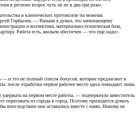
ия в регионе возрос чуть ли не в два-три раза».
дательства и клинических протоколов ты можешь
Сергей Горбылев. — Раньше я думал, что начинающему
инистрации и коллектива, материально-техническая база,
вартиру. Работа есть, жильем обеспечен — что еще надо».
 — и это не полный список бонусов, которые предлагают в
ты: после отработки первое рабочее место здесь покидают лишь
 удержать на первом месте работы, — подчеркнула заместитель
т переезжать из города в город. Поэтому приходится думать
обы впоследствии они оставались вместе с нами. Никому не