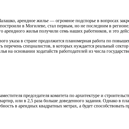
лашко, арендное жилье — огромное подспорье в вопросах закреп
 построили в Могилеве, стал первым, но не последним в регион
о арендного жилья получили семь наших работников, и это дей
ого указа в стране продолжится планомерная работа по повыше
 перечень специалистов, в которых нуждается реальный сектор 
ья на основании ходатайств работодателей из числа государств
заместителя председателя комитета по архитектуре и строитель
ртир, или в 2,5 раза больше доведенного задания. Однако в пла
бность в арендных квадратных метрах, а будет способствовать 