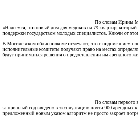
По словам Ирины Ма
«Надеемся, что новый дом для медиков на 79 квартир, который
поддержки государством молодых специалистов. Ключи от этог
В Могилевском облисполкоме отмечают, что с подписанием нов
исполнительные комитеты получают право на местах определять
будут приниматься решения о предоставлении им арендного жил
По словам первого 
за прошлый год введено в эксплуатацию почти 900 арендных ква
предложенный новым указом алгоритм не просто закроет потре