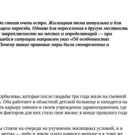
гда стоит очень остро. Жилищная тема актуальна и для
его переезда. Однако для переселения в другую местность
ля закрепляемости на местах и определяющий — при
вшейся ситуации направлен указ «Об особенностях
 Почему такие правовые меры были своевременны и
орбылевы, которые после свадьбы три года жили на съемной
. Оба работают в областной детской больнице и находятся на
ить карьеру именно в своем учреждении здравоохранения, где
 фактором для них стало свое жилье: в конце прошлого года
ы стояли на очереди на улучшение жилищных условий, и в
 метры — небо и земля: плата намного меньше и к тому же