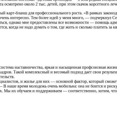
 осмотрено около 2 тыс. детей, при этом скачок корсетного лечен
ый карт-бланш для профессионального роста. «В рамках законо
 очень интересно. Тем более идей у меня много, — подчеркнул 
яться, однако мне предоставлены все возможности — помощь адм
ся, когда не надо думать о том, где жить и сколько платить за к
система наставничества, яркая и насыщенная профсоюзная жизнь
кадров. Такой комплексный и весомый подход дает свои результа
тельств.
ециалистов, и жилье для них — основной фактор, который сможет
В наше время молодежь очень мобильна: она не боится и рискуе
тах. Мы их обучаем и поддерживаем — соответственно, хотим, чт